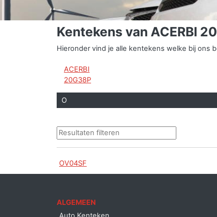
Kentekens van ACERBI 2
Hieronder vind je alle kentekens welke bij on
ACERBI
20G38P
O
OV04SF
ALGEMEEN
Auto Kenteken