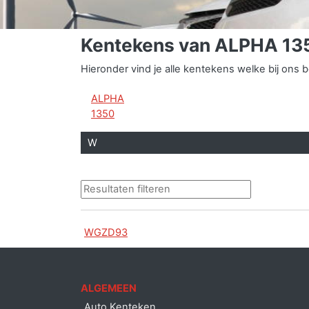
Kentekens van ALPHA 13
Hieronder vind je alle kentekens welke bij on
ALPHA
1350
W
WGZD93
ALGEMEEN
Auto Kenteken