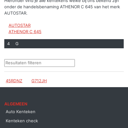
Hieronder vind je alle kentekens welke bij ons bekend zijn
onder de handelsbenaming ATHENOR C 645 van het merk
AUTOSTAR.
AUTOSTAR
ATHENOR C 645
4
G
45RDNZ
G712JH
ALGEMEEN
Auto Kenteken
Kenteken check