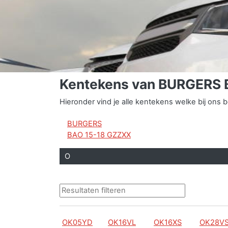
Kentekens van BURGERS
Hieronder vind je alle kentekens welke bij o
BURGERS
BAO 15-18 GZZXX
O
OK05YD
OK16VL
OK16XS
OK28V