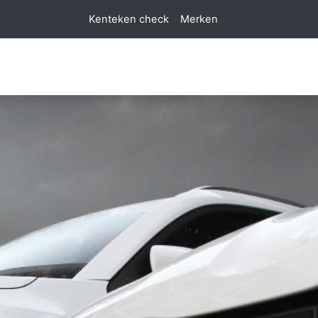
Kenteken check
Merken