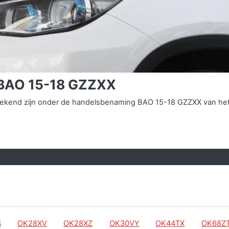
 BAO 15-18 GZZXX
ns bekend zijn onder de handelsbenaming BAO 15-18 GZZXX van h
S
OK28XV
OK28XZ
OK30VY
OK44TX
OK68Z