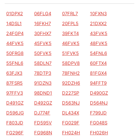
01DPX2
06FLG4
07FRL7
10FXN3
14DSL1
16FKH7
20FPL5
21DXX2
24FGP4
30FHX7
39FKT4
43FVK5
44FVK5
45FVK5
46FVK5
48FVK5
50FRG8
50FVK5
51FVK5
54FNL6
55FNL6
58DLN7
58DPV8
60FTX4
63FJX3
78DTP3
78FNH2
81FGX4
87FSR5
91DZN3
92DZH6
94FFT9
97FFV3
98DND1
D227SP
D490GZ
D491GZ
D492GZ
D563NJ
D564NJ
D596JG
DJ774F
DL434X
F799JD
F803JD
FD595V
FG029F
FG048S
FG296F
FG968N
FH024H
FH026H