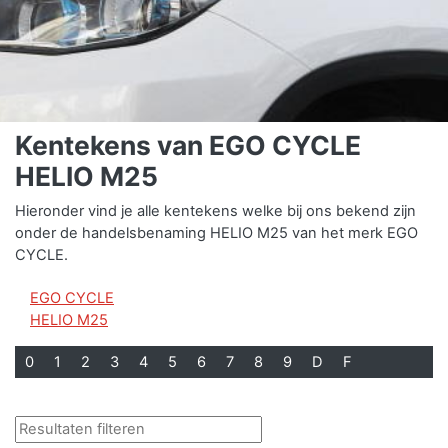
Kentekens van EGO CYCLE
HELIO M25
Hieronder vind je alle kentekens welke bij ons bekend zijn
onder de handelsbenaming HELIO M25 van het merk EGO
CYCLE.
EGO CYCLE
HELIO M25
0
1
2
3
4
5
6
7
8
9
D
F