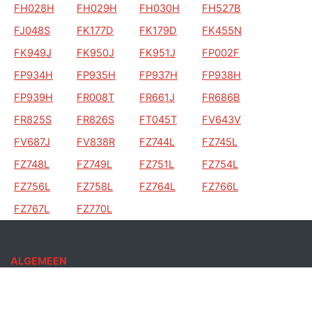
FH028H
FH029H
FH030H
FH527B
FJ048S
FK177D
FK179D
FK455N
FK949J
FK950J
FK951J
FP002F
FP934H
FP935H
FP937H
FP938H
FP939H
FR008T
FR661J
FR686B
FR825S
FR826S
FT045T
FV643V
FV687J
FV838R
FZ744L
FZ745L
FZ748L
FZ749L
FZ751L
FZ754L
FZ756L
FZ758L
FZ764L
FZ766L
FZ767L
FZ770L
ALGEMEEN
Auto Kenteken
Kenteken check