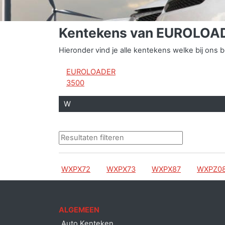
Kentekens van EUROLOA
Hieronder vind je alle kentekens welke bij o
EUROLOADER
3500
W
WXPX72
WXPX73
WXPX87
WXPZ0
ALGEMEEN
Auto Kenteken