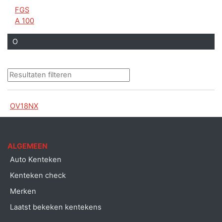
FGS
A 100
O
OV18NX
ALGEMEEN
Auto Kenteken
Kenteken check
Merken
Laatst bekeken kentekens