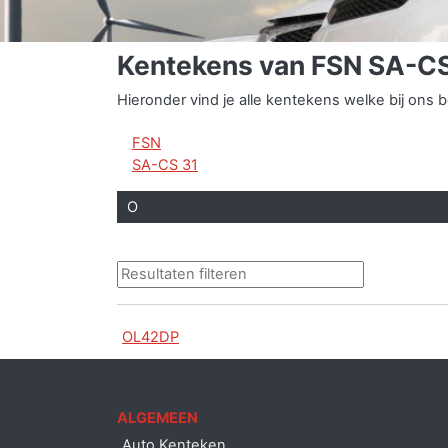
Kentekens van FSN SA-CS
Hieronder vind je alle kentekens welke bij on
FSN
SA-CS 31
O
OL42DP
ALGEMEEN
Auto Kenteken