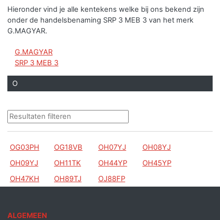
Hieronder vind je alle kentekens welke bij ons bekend zijn
onder de handelsbenaming SRP 3 MEB 3 van het merk
G.MAGYAR.
G.MAGYAR
SRP 3 MEB 3
O
OG03PH
OG18VB
OH07YJ
OH08YJ
OH09YJ
OH11TK
OH44YP
OH45YP
OH47KH
OH89TJ
OJ88FP
ALGEMEEN