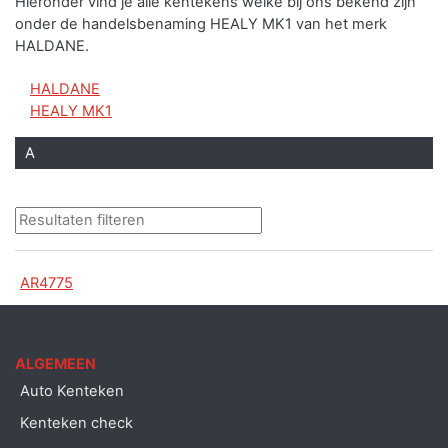
Hieronder vind je alle kentekens welke bij ons bekend zijn
onder de handelsbenaming HEALY MK1 van het merk
HALDANE.
HALDANE
HEALY MK1
A
AR4775
ALGEMEEN
Auto Kenteken
Kenteken check