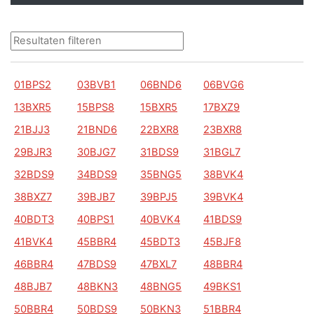
01BPS2
03BVB1
06BND6
06BVG6
13BXR5
15BPS8
15BXR5
17BXZ9
21BJJ3
21BND6
22BXR8
23BXR8
29BJR3
30BJG7
31BDS9
31BGL7
32BDS9
34BDS9
35BNG5
38BVK4
38BXZ7
39BJB7
39BPJ5
39BVK4
40BDT3
40BPS1
40BVK4
41BDS9
41BVK4
45BBR4
45BDT3
45BJF8
46BBR4
47BDS9
47BXL7
48BBR4
48BJB7
48BKN3
48BNG5
49BKS1
50BBR4
50BDS9
50BKN3
51BBR4