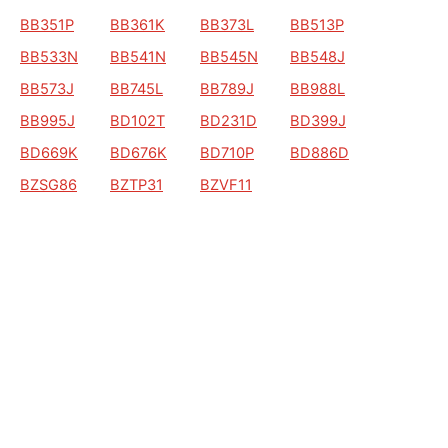
BB351P
BB361K
BB373L
BB513P
BB533N
BB541N
BB545N
BB548J
BB573J
BB745L
BB789J
BB988L
BB995J
BD102T
BD231D
BD399J
BD669K
BD676K
BD710P
BD886D
BZSG86
BZTP31
BZVF11
ALGEMEEN
Auto Kenteken
Kenteken check
Merken
Laatst bekeken kentekens