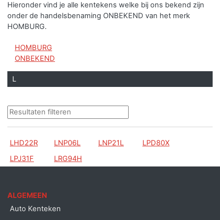
Hieronder vind je alle kentekens welke bij ons bekend zijn
onder de handelsbenaming ONBEKEND van het merk
HOMBURG.
HOMBURG
ONBEKEND
L
LHD22R
LNP06L
LNP21L
LPD80X
LPJ31F
LRG94H
ALGEMEEN
Auto Kenteken