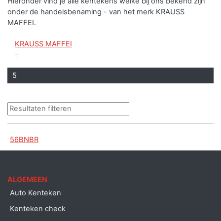
Hieronder vind je alle kentekens welke bij ons bekend zijn
onder de handelsbenaming - van het merk KRAUSS
MAFFEI.
KRAUSS MAFFEI
-
5
56BNBR
ALGEMEEN
Auto Kenteken
Kenteken check