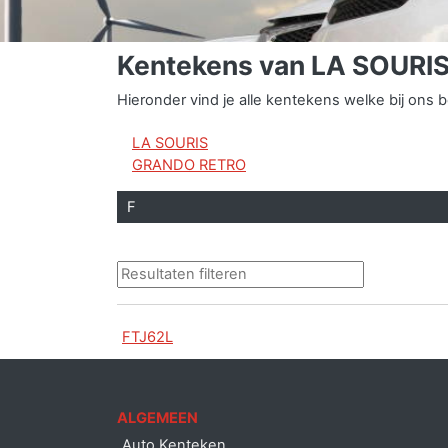
Kentekens van LA SOUR
Hieronder vind je alle kentekens welke bij o
LA SOURIS
GRANDO RETRO
F
FTJ62L
ALGEMEEN
Auto Kenteken