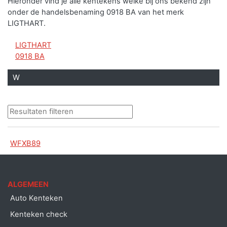
Hieronder vind je alle kentekens welke bij ons bekend zijn
onder de handelsbenaming 0918 BA van het merk
LIGTHART.
LIGTHART
0918 BA
W
WFXB89
ALGEMEEN
Auto Kenteken
Kenteken check