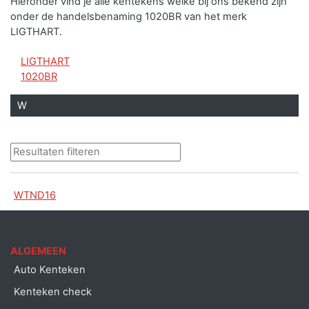
Hieronder vind je alle kentekens welke bij ons bekend zijn
onder de handelsbenaming 1020BR van het merk
LIGTHART.
LIGTHART
1020BR
W
WTND16
ALGEMEEN
Auto Kenteken
Kenteken check