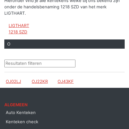
Hieronder vind je alle kentekens welke bij ons bekend zijn
onder de handelsbenaming 1218 SZD van het merk
LIGTHART.
LIGTHART
1218 SZD
O
OJ02LJ
OJ22KR
OJ43KF
ALGEMEEN
Auto Kenteken
Kenteken check