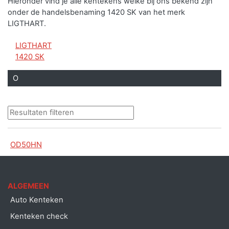
Hieronder vind je alle kentekens welke bij ons bekend zijn
onder de handelsbenaming 1420 SK van het merk
LIGTHART.
LIGTHART
1420 SK
O
OD50HN
ALGEMEEN
Auto Kenteken
Kenteken check