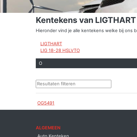
Kentekens van LIGTHART
Hieronder vind je alle kentekens welke bij on
LIGTHART
LIG 18-28 HSLVTO
O
OG5491
ALGEMEEN
Auto Kenteken