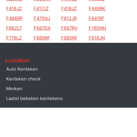
F416JZ
F417JZ
F418JZ
F449RK
F466RP
F475NJ
F612JR
F641RF
F662LT
F687DX
F697RV
F765NN
F776LZ
F889RF
F890RF
F916JN
ALGEMEEN
Auto Kenteken
Kenteken check
Merken
Laatst bekeken kentekens
Copyright © Auto kenteken