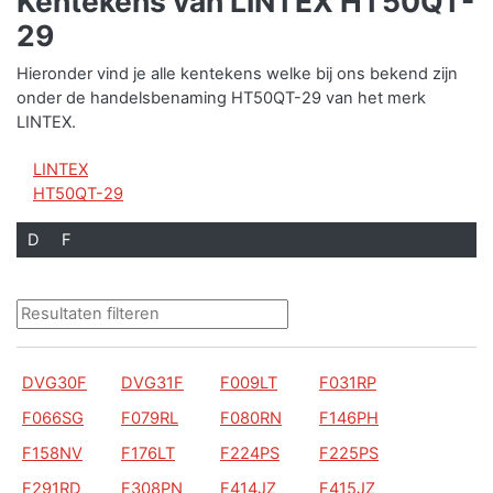
Kentekens van LINTEX HT50QT-
29
Hieronder vind je alle kentekens welke bij ons bekend zijn
onder de handelsbenaming HT50QT-29 van het merk
LINTEX.
LINTEX
HT50QT-29
D
F
DVG30F
DVG31F
F009LT
F031RP
F066SG
F079RL
F080RN
F146PH
F158NV
F176LT
F224PS
F225PS
F291RD
F308PN
F414JZ
F415JZ