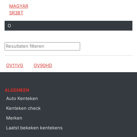
MAGYAR
SR3BT
O
OV11VG
OV90HD
ALGEMEEN
Auto Kenteken
Kenteken check
Merken
Laatst bekeken kentekens