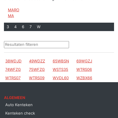
MARO
MA
3
4
6
7
W
38WDJD
49WDZZ
65WBSN
69WGZJ
74WFZG
75WFZG
WSTS35
WTRS06
WTRS07
WTRS09
WVDL60
WZBX66
ALGEMEEN
Auto Kenteken
Kenteken check