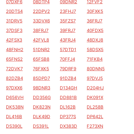
07DXF6
08DTP4
09DNR2
12FVF2
20DTS4
22DPV2
23FHJ7
30FXK5
31DRV5
33DVX6
35FZS7
36FRJ7
37DSF3
38FRJ7
39FRJ7
40FDX5
42FSX3
42FVL8
43FRJ4
48DXJ8
48FNH2
51DNR2
57DTD1
58DSX5
65FNS2
65FSB8
70FFJ4
71FKB4
72DVK7
76FXK5
79DRF9
80DNN5
82DZB4
85DPD7
91DZB4
97DVJ5
97DXX6
98DNR3
D134GH
D204HJ
D656VH
DD356G
DD881B
DK091X
DK538N
DK823N
DL162B
DL258B
DL416B
DLK49D
DP377S
DP642L
DS390L
DS391L
DX383D
F273XN