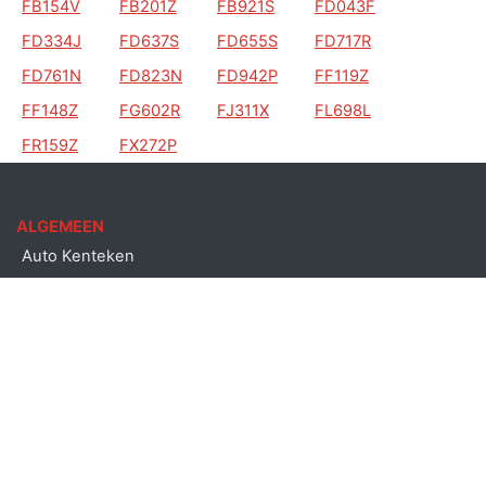
FB154V
FB201Z
FB921S
FD043F
FD334J
FD637S
FD655S
FD717R
FD761N
FD823N
FD942P
FF119Z
FF148Z
FG602R
FJ311X
FL698L
FR159Z
FX272P
ALGEMEEN
Auto Kenteken
Kenteken check
Merken
Laatst bekeken kentekens
Copyright © Auto kenteken