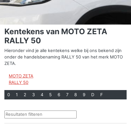
Kentekens van MOTO ZETA
RALLY 50
Hieronder vind je alle kentekens welke bij ons bekend zijn
onder de handelsbenaming RALLY 50 van het merk MOTO
ZETA.
MOTO ZETA
RALLY 50
0
1
2
3
4
5
6
7
8
9
D
F