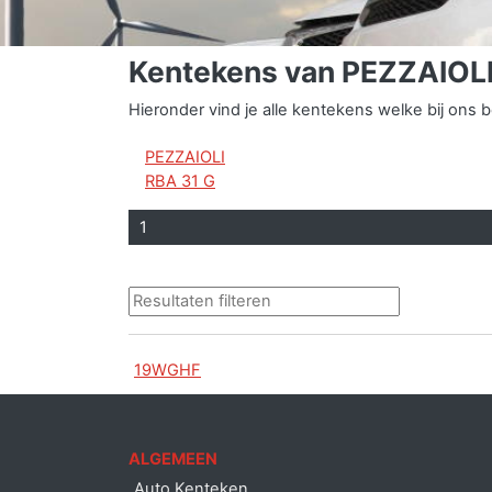
Kentekens van PEZZAIOLI
Hieronder vind je alle kentekens welke bij on
PEZZAIOLI
RBA 31 G
1
19WGHF
ALGEMEEN
Auto Kenteken