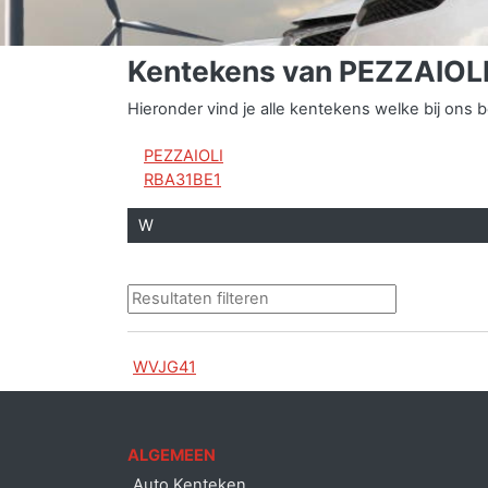
Kentekens van PEZZAIOL
Hieronder vind je alle kentekens welke bij on
PEZZAIOLI
RBA31BE1
W
WVJG41
ALGEMEEN
Auto Kenteken