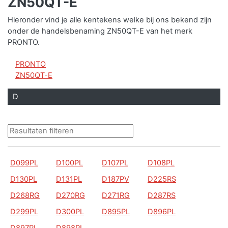
ZN50QT-E
Hieronder vind je alle kentekens welke bij ons bekend zijn
onder de handelsbenaming ZN50QT-E van het merk
PRONTO.
PRONTO
ZN50QT-E
D
D099PL
D100PL
D107PL
D108PL
D130PL
D131PL
D187PV
D225RS
D268RG
D270RG
D271RG
D287RS
D299PL
D300PL
D895PL
D896PL
D897PL
D898PL