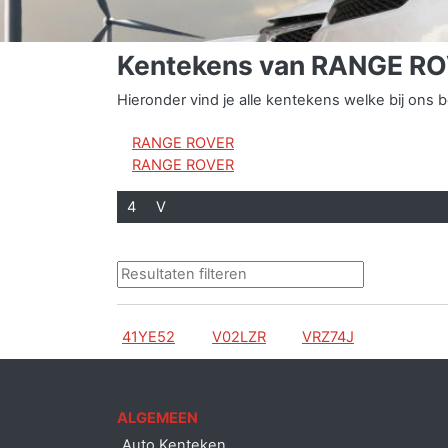
Kentekens van RANGE R
Hieronder vind je alle kentekens welke bij o
RANGE ROVER
RANGE ROVER
4
V
41YE52
V02LZR
VRZ74J
ALGEMEEN
Auto Kenteken