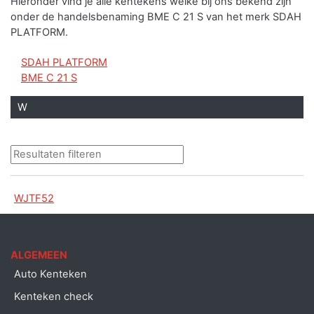
Hieronder vind je alle kentekens welke bij ons bekend zijn
onder de handelsbenaming BME C 21 S van het merk SDAH
PLATFORM.
SDAH PLATFORM
BME C 21 S
W
WJTF52
ALGEMEEN
Auto Kenteken
Kenteken check