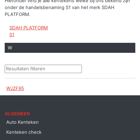
Hieronder vind je alle kentekens welke bij ons bekend zijn
onder de handelsbenaming S1 van het merk SDAH
PLATFORM.
SDAH PLATFORM
S1
W
WJZF95
ALGEMEEN
Auto Kenteken
Kenteken check