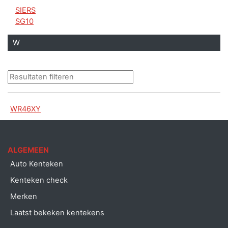
SIERS
SG10
W
WR46XY
ALGEMEEN
Auto Kenteken
Kenteken check
Merken
Laatst bekeken kentekens