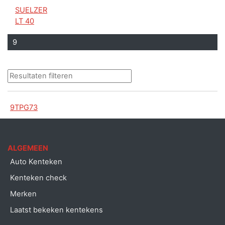
SUELZER
LT 40
9
9TPG73
ALGEMEEN
Auto Kenteken
Kenteken check
Merken
Laatst bekeken kentekens