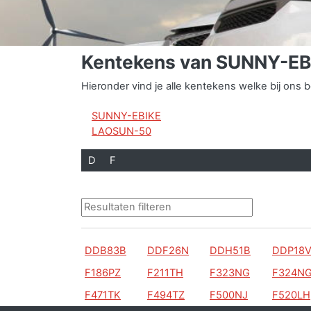
Kentekens van SUNNY-E
Hieronder vind je alle kentekens welke bij o
SUNNY-EBIKE
LAOSUN-50
D
F
DDB83B
DDF26N
DDH51B
DDP18
F186PZ
F211TH
F323NG
F324N
F471TK
F494TZ
F500NJ
F520LH