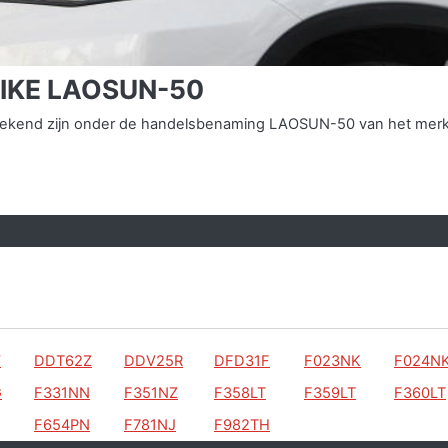
BIKE LAOSUN-50
ns bekend zijn onder de handelsbenaming LAOSUN-50 van het me
V
DDT62Z
DDV25R
DFD31F
F023NK
F024N
G
F331NN
F351NZ
F358LT
F359LT
F360LT
F654PN
F781NJ
F982TH