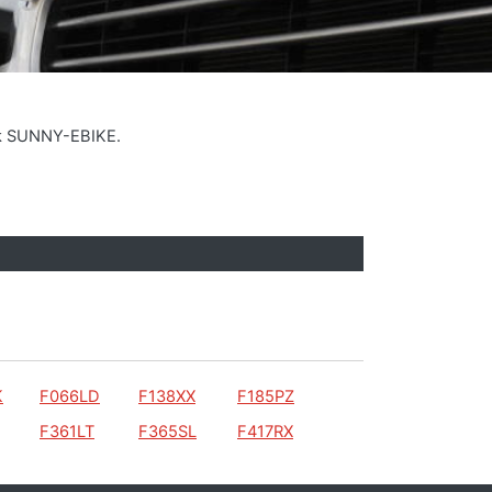
rk SUNNY-EBIKE.
K
F066LD
F138XX
F185PZ
F361LT
F365SL
F417RX