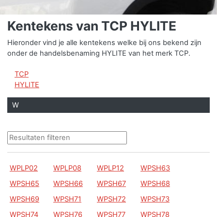
Kentekens van TCP HYLITE
Hieronder vind je alle kentekens welke bij ons bekend zijn
onder de handelsbenaming HYLITE van het merk TCP.
TCP
HYLITE
W
WPLP02
WPLP08
WPLP12
WPSH63
WPSH65
WPSH66
WPSH67
WPSH68
WPSH69
WPSH71
WPSH72
WPSH73
WPSH74
WPSH76
WPSH77
WPSH78