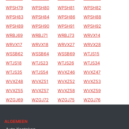
WPSH79
WPSH80
WPSH81
WPSH82
WPSH83
WPSH84
WPSH86
WPSH88
WPSH89
WPSH90
WPSH91
WPSH92
WRBJ69
WRBJ71
WRBJ73
WRVX14
WRVX17
WRVX18
WRVX27
WRVX28
WSSB62
WSSB64
WSSB69
WTJS15
WTJS18
WTJS23
WTJS26
WTJS34
WTJS35
WTJS54
WVXZ46
WVXZ47
WVXZ48
WVXZ51
WVXZ52
WVXZ53
WVXZ55
WVXZ57
WVXZ58
WVXZ59
WZGJ69
WZGJ72
WZGJ75
WZGJ76
ALGEMEEN