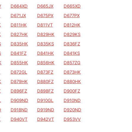
V
D664XD
D665JX
D665XD
J
D671JX
D675PX
D677PX
K
D811HK
D811VT
D812HK
K
D827HK
D829HK
D829KS
S
D835HK
D835KS
D836FZ
S
D841FZ
D841HK
D841KS
K
D855HK
D856HK
D857ZG
Z
D872GL
D873FZ
D873HK
K
D879HK
D880FZ
D880HK
Z
D896FZ
D898FZ
D900FZ
L
D909ND
D910GL
D910ND
D
D918ND
D919ND
D920ND
K
D940VT
D942VT
D953VV
J
D996NH
D996NJ
D997NH