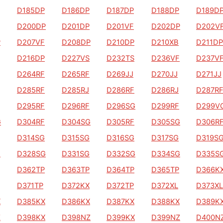
D185DP
D186DP
D187DP
D188DP
D189D
D200DP
D201DP
D201VF
D202DP
D202V
P
D207VF
D208DP
D210DP
D210XB
D211DP
D216DP
D227VS
D232TS
D236VF
D237V
D264RF
D265RF
D269JJ
D270JJ
D271JJ
D285RF
D285RJ
D286RF
D286RJ
D287R
D295RF
D296RF
D296SG
D299RF
D299V
G
D304RF
D304SG
D305RF
D305SG
D306R
D314SG
D315SG
D316SG
D317SG
D319S
G
D328SG
D331SG
D332SG
D334SG
D335S
D362TP
D363TP
D364TP
D365TP
D366K
D371TP
D372KX
D372TP
D372XL
D373XL
X
D385KX
D386KX
D387KX
D388KX
D389K
Z
D398KX
D398NZ
D399KX
D399NZ
D400N