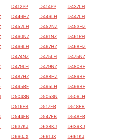
X
D412PP
D414PP
D437LH
Z
D446HZ
D446LH
D447LH
Z
D452LH
D452NZ
D453HZ
Z
D460NZ
D461NZ
D461RH
Z
D466LH
D467HZ
D468HZ
H
D474NZ
D475LH
D475NZ
Z
D479LH
D479NZ
D480BF
F
D487HZ
D488HZ
D489BF
F
D495BF
D495LH
D496BF
H
D504SN
D505SN
D506LH
D516FB
D517FB
D518FB
B
D544FB
D547FB
D548FB
J
D637KJ
D638KJ
D639KJ
X
D660JX
D661JX
D661KJ