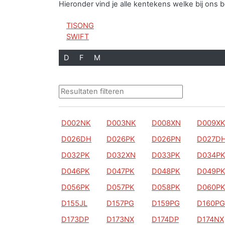
Hieronder vind je alle kentekens welke bij on
TISONG
SWIFT
D
F
M
D002NK
D003NK
D008XN
D009X
D026DH
D026PK
D026PN
D027D
D032PK
D032XN
D033PK
D034P
D046PK
D047PK
D048PK
D049P
D056PK
D057PK
D058PK
D060P
D155JL
D157PG
D159PG
D160PG
D173DP
D173NX
D174DP
D174NX