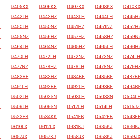
X
D405KX
D406KX
D407KX
D408KX
D410K
D442LH
D443HZ
D443LH
D444LH
D445H
Z
D450LH
D450NZ
D451HZ
D451NZ
D452H
Z
D455NZ
D456HZ
D457HZ
D458HZ
D459N
Z
D464LH
D464NZ
D465HZ
D465LH
D466H
Z
D470LH
D472LH
D472NZ
D473NZ
D474L
D477NZ
D478HZ
D478LH
D478NZ
D479H
F
D483BF
D483HZ
D484BF
D485BF
D487B
D491LH
D492BF
D492LH
D493BF
D494B
D502LH
D502SN
D503LH
D503SN
D504L
N
D509LH
D509SN
D512LH
D514LH
D515JZ
B
D523FB
D534KK
D541FB
D542FB
D543F
D610LX
D612LX
D631KJ
D635KJ
D636K
D
D657JX
D657KJ
D658JX
D658KJ
D659J