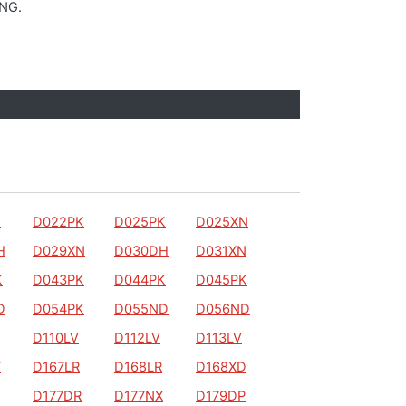
ONG.
K
D022PK
D025PK
D025XN
H
D029XN
D030DH
D031XN
K
D043PK
D044PK
D045PK
D
D054PK
D055ND
D056ND
D110LV
D112LV
D113LV
T
D167LR
D168LR
D168XD
D177DR
D177NX
D179DP