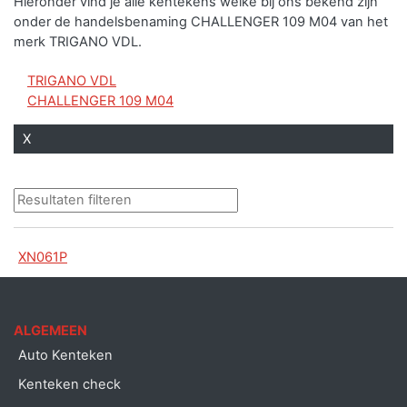
Hieronder vind je alle kentekens welke bij ons bekend zijn
onder de handelsbenaming CHALLENGER 109 M04 van het
merk TRIGANO VDL.
TRIGANO VDL
CHALLENGER 109 M04
X
XN061P
ALGEMEEN
Auto Kenteken
Kenteken check