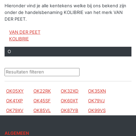
Hieronder vind je alle kentekens welke bij ons bekend zijn
onder de handelsbenaming KOLIBRIE van het merk VAN
DER PEET.
VAN DER PEET
KOLIBRIE
O
OK05XY
OK22RK
OK32XD
OK35XN
OK41XP
OK45SF
OK60XT
OK79VJ
OK79XV
OK85VL
OK87YB
OK99VS
ALGEMEEN