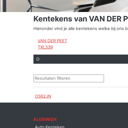
Kentekens van VAN DER 
Hieronder vind je alle kentekens welke bij on
VAN DER PEET
TXL339
O
OS62JN
ALGEMEEN
Auto Kenteken