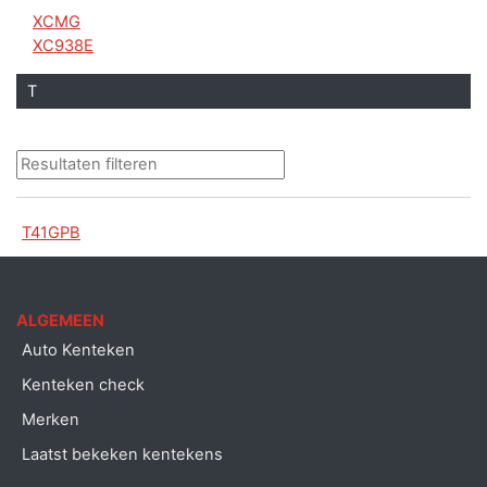
XCMG
XC938E
T
T41GPB
ALGEMEEN
Auto Kenteken
Kenteken check
Merken
Laatst bekeken kentekens