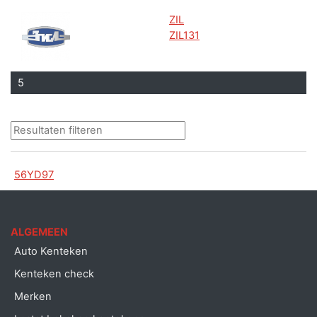
ZIL
ZIL131
5
56YD97
ALGEMEEN
Auto Kenteken
Kenteken check
Merken