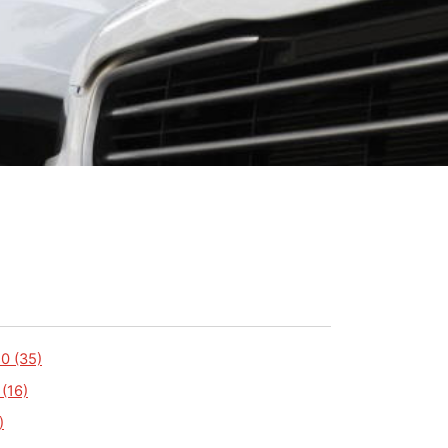
.
0 (35)
(16)
)