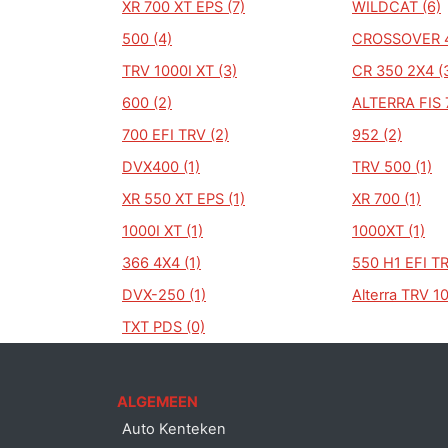
XR 700 XT EPS (7)
WILDCAT (6)
500 (4)
CROSSOVER 4
TRV 1000I XT (3)
CR 350 2X4 (
600 (2)
ALTERRA FIS 
700 EFI TRV (2)
952 (2)
DVX400 (1)
TRV 500 (1)
XR 550 XT EPS (1)
XR 700 (1)
1000I XT (1)
1000XT (1)
366 4X4 (1)
550 H1 EFI TR
DVX-250 (1)
Alterra TRV 1
TXT PDS (0)
ALGEMEEN
Auto Kenteken