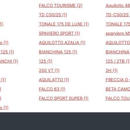
FALCO TOURISME (2)
Aquilotto 48
TD C50/2S (1)
TD-C50/2S 
1)
TONALE 175 DE LUXE (1)
TONALE 175
SPAVIERO SPORT (1)
sparviero M
o (1)
AQUILOTTO AZALIA (1)
AQUILOTTO 
125 (1)
BIANCHINA 125 (1)
BIANCHINA 
NCHI (1)
125 (1)
125 / 2TB (1
250 VT (1)
2H (1)
(1)
AQUILATTO (1)
FRECCIA D 
)
FALCO 63 (1)
BETA CAMOS
)
FALCO SPORT SUPER (1)
FALCO TOUR
 (1)