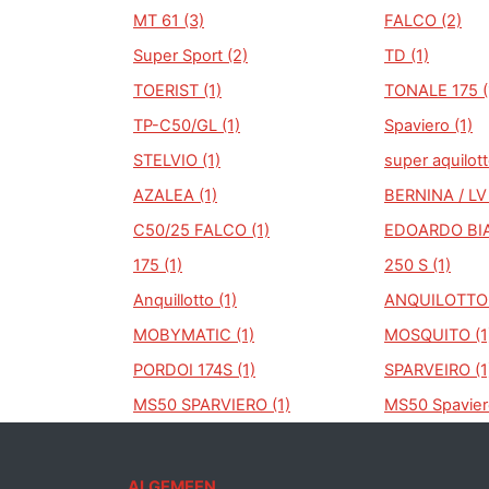
MT 61 (3)
FALCO (2)
Super Sport (2)
TD (1)
TOERIST (1)
TONALE 175 (
TP-C50/GL (1)
Spaviero (1)
STELVIO (1)
super aquilott
AZALEA (1)
BERNINA / LV 
C50/25 FALCO (1)
EDOARDO BIA
175 (1)
250 S (1)
Anquillotto (1)
ANQUILOTTO 
MOBYMATIC (1)
MOSQUITO (1
PORDOI 174S (1)
SPARVEIRO (1
MS50 SPARVIERO (1)
MS50 Spaviero
ALGEMEEN