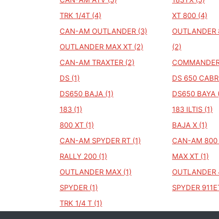
CAN-AM ATV (5)
183YX (5)
TRK 1/4T (4)
XT 800 (4)
CAN-AM OUTLANDER (3)
OUTLANDER 8
OUTLANDER MAX XT (2)
(2)
CAN-AM TRAXTER (2)
COMMANDER X
DS (1)
DS 650 CABRI
DS650 BAJA (1)
DS650 BAYA (
183 (1)
183 ILTIS (1)
800 XT (1)
BAJA X (1)
CAN-AM SPYDER RT (1)
CAN-AM 800 X
RALLY 200 (1)
MAX XT (1)
OUTLANDER MAX (1)
OUTLANDER 4
SPYDER (1)
SPYDER 911ET
TRK 1/4 T (1)