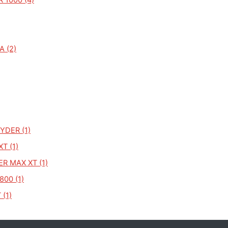
1000 (4)
A (2)
YDER (1)
T (1)
R MAX XT (1)
00 (1)
 (1)