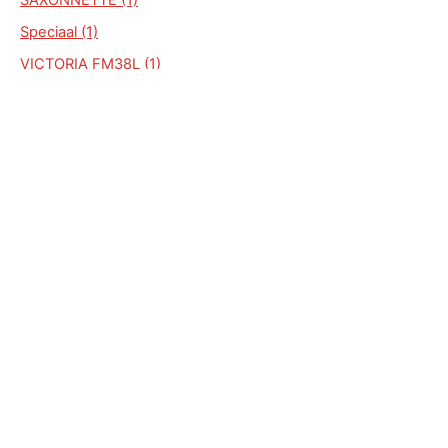
Speciaal (1)
VICTORIA FM38L (1)
VICTORIA M50 (1)
VIMER (1)
Zï¿½NDAPP (1)
ALGEMEEN
Auto Kenteken
Kenteken check
Merken
Laatst bekeken kentekens
Copyright © Auto kenteken