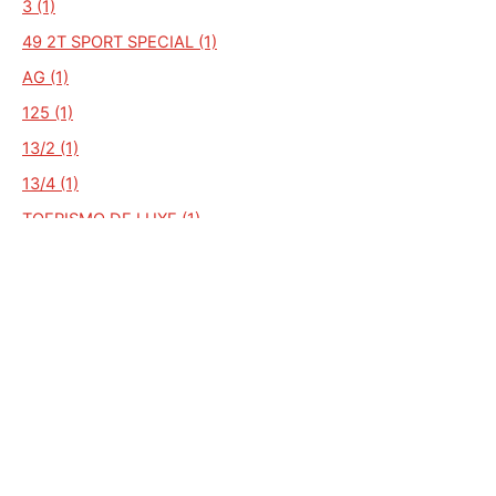
3 (1)
49 2T SPORT SPECIAL (1)
AG (1)
125 (1)
13/2 (1)
13/4 (1)
TOERISMO DE LUXE (1)
TOURING (1)
TOURISMO (1)
UNIFICATO 4T (1)
Zaccanti (1)
ALGEMEEN
Auto Kenteken