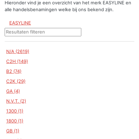
Hieronder vind je een overzicht van het merk EASYLINE en
alle handelsbenamingen welke bij ons bekend zijn.
EASYLINE
N/A (2619)
C2H (149)
B2 (74)
C2K (29)
GA (4)
N.V.T. (2)
1300 (1)
1800 (1)
GB (1)