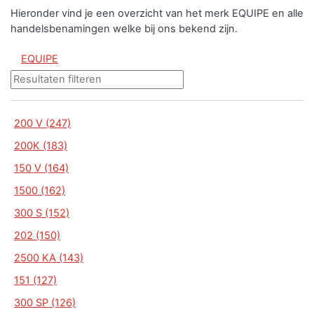
Hieronder vind je een overzicht van het merk EQUIPE en alle
handelsbenamingen welke bij ons bekend zijn.
EQUIPE
200 V (247)
200K (183)
150 V (164)
1500 (162)
300 S (152)
202 (150)
2500 KA (143)
151 (127)
300 SP (126)