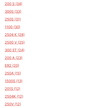
200 S (34)
300S (33)
250S (31)
1100 (30)
2504 K (28)
2500 V (25)
300 ST (24)
200 A (23)
ER2 (20)
250A (15)
1500S (13)
201S (12)
2504K (12)
250V (12)