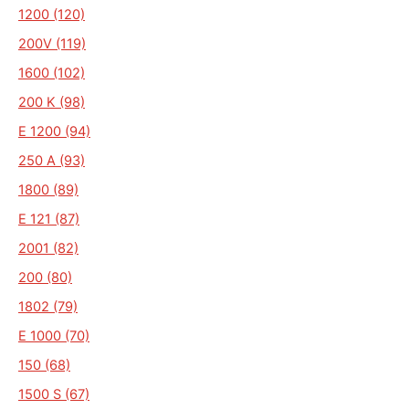
1200 (120)
200V (119)
1600 (102)
200 K (98)
E 1200 (94)
250 A (93)
1800 (89)
E 121 (87)
2001 (82)
200 (80)
1802 (79)
E 1000 (70)
150 (68)
1500 S (67)