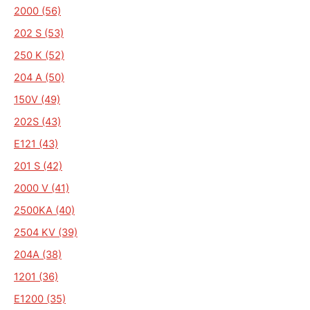
2000 (56)
202 S (53)
250 K (52)
204 A (50)
150V (49)
202S (43)
E121 (43)
201 S (42)
2000 V (41)
2500KA (40)
2504 KV (39)
204A (38)
1201 (36)
E1200 (35)