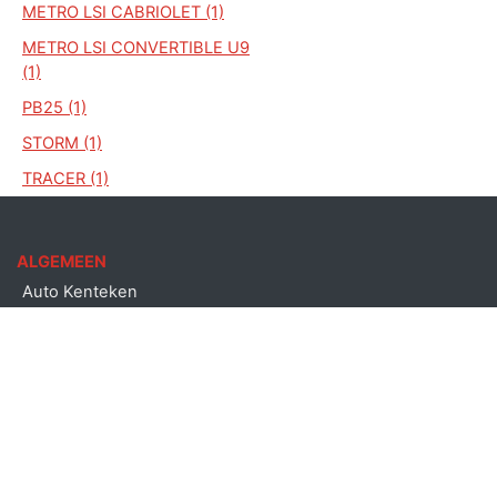
METRO LSI CABRIOLET (1)
METRO LSI CONVERTIBLE U9
(1)
PB25 (1)
STORM (1)
TRACER (1)
ALGEMEEN
Auto Kenteken
Kenteken check
Merken
Laatst bekeken kentekens
Copyright © Auto kenteken