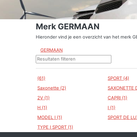
Merk GERMAAN
Hieronder vind je een overzicht van het merk 
GERMAAN
(61)
SPORT (4)
Saxonette (2)
SAXONETTE D
2V (1)
CAPRI (1)
H (1)
I (1)
MODEL I (1)
SPORT DE LUX
TYPE I SPORT (1)