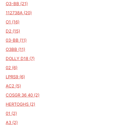
O3-BB (21)
112738A (20)
O1 (16)
D2 (15)
03-BB (11)
O3BB (11)
DOLLY D18 (7)
02 (6)
LPRS9 (6)
AC2 (5)
COSGR 36 40 (2)
HERTOGHS (2)
01 (2)
A3 (2)