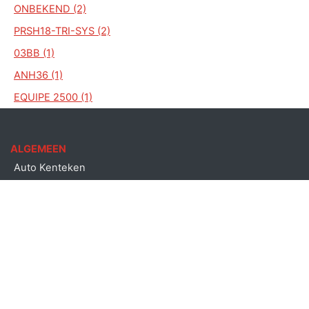
ONBEKEND (2)
PRSH18-TRI-SYS (2)
03BB (1)
ANH36 (1)
EQUIPE 2500 (1)
ALGEMEEN
Auto Kenteken
Kenteken check
Merken
Laatst bekeken kentekens
Copyright © Auto kenteken