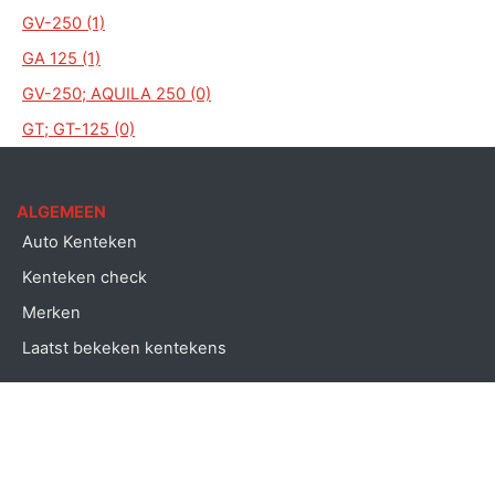
GV-250 (1)
GA 125 (1)
GV-250; AQUILA 250 (0)
GT; GT-125 (0)
ALGEMEEN
Auto Kenteken
Kenteken check
Merken
Laatst bekeken kentekens
Copyright © Auto kenteken